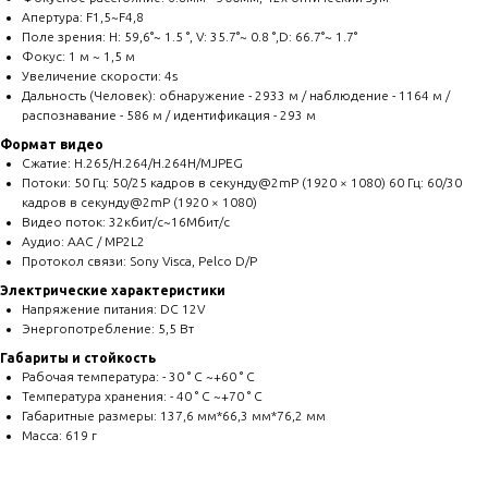
Апертура: F1,5~F4,8
Поле зрения: H: 59,6°~ 1.5 °, V: 35.7°~ 0.8 °,D: 66.7°~ 1.7°
Фокус: 1 м ~ 1,5 м
Увеличение скорости: 4s
Дальность (Человек): обнаружение - 2933 м / наблюдение - 1164 м /
распознавание - 586 м / идентификация - 293 м
Формат видео
Сжатие: H.265/H.264/H.264H/MJPEG
Потоки: 50 Гц: 50/25 кадров в секунду@2mP (1920 × 1080) 60 Гц: 60/30
кадров в секунду@2mP (1920 × 1080)
Видео поток: 32кбит/с~16Мбит/с
Аудио: AAC / MP2L2
Протокол связи: Sony Visca, Pelco D/P
Электрические характеристики
Напряжение питания: DC 12V
Энергопотребление: 5,5 Вт
Габариты и стойкость
Рабочая температура: - 30 ° C ~+60 ° C
Температура хранения: - 40 ° C ~+70 ° C
Габаритные размеры: 137,6 мм*66,3 мм*76,2 мм
Масса: 619 г