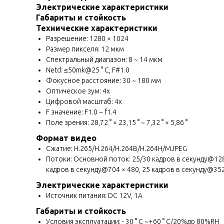
Электрические характеристики
Габариты и стойкость
Технические характеристики
Разрешение: 1280 × 1024
Размер пикселя: 12 мкм
Спектральный диапазон: 8 ~ 14 мкм
Netd: ≤50mk@25 ° C, F#1.0
Фокусное расстояние: 30 ~ 180 мм
Оптическое зум: 4x
Цифровой масштаб: 4x
F значение: F1.0 ~ f1.4
Поле зрения: 28,72 ° × 23,15 ° ~ 7,32 ° × 5,86 °
Формат видео
Сжатие: H.265/H.264/H.264B/H.264H/MJPEG
Потоки: Основной поток: 25/30 кадров в секунду@1280 
кадров в секунду@704 × 480, 25 кадров в секунду@352
Электрические характеристики
Источник питания: DC 12V, 1A
Габариты и стойкость
Условия эксплуатации: - 30 ° C ~+60 ° C/20%до 80%RH