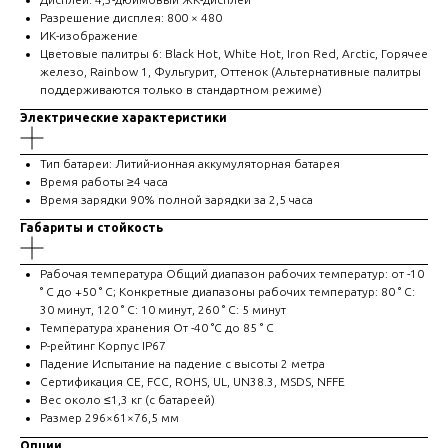
Разрешение дисплея: 800 × 480
ИК-изображение
Цветовые палитры 6: Black Hot, White Hot, Iron Red, Arctic, Горячее
железо, Rainbow 1, Фульгурит, Оттенок (Альтернативные палитры
поддерживаются только в стандартном режиме)
Электрические характеристики
Тип батареи: Литий-ионная аккумуляторная батарея
Время работы ≥4 часа
Время зарядки 90% полной зарядки за 2,5 часа
Габариты и стойкость
Рабочая температура Общий диапазон рабочих температур: от -10
° C до +50 ° C; Конкретные диапазоны рабочих температур: 80 ° C:
30 минут, 120 ° C: 10 минут, 260 ° C: 5 минут
Температура хранения От -40 °C до 85 ° C
P-рейтинг Корпус IP67
Падение Испытание на падение с высоты 2 метра
Сертификация CE, FCC, ROHS, UL, UN38.3, MSDS, NFFE
Вес около ≤1,3 кг (с батареей)
Размер 296×61×76,5 мм
Опции