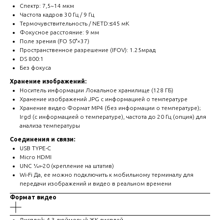
Спектр: 7,5~14 мкм
Частота кадров 30 Гц / 9 Гц
Термочувствительность / NETD:≤45 мК
Фокусное расстояние: 9 мм
Поле зрения (FO 50°×37)
Пространственное разрешение (IFOV): 1.25мрад
DS 800:1
Без фокуса
Хранение изображений:
Носитель информации Локальное хранилище (128 ГБ)
Хранение изображений JPG с информацией о температуре
Хранение видео Формат MP4 (без информации о температуре);
Irgd (с информацией о температуре), частота до 20 Гц (опция) для
анализа температуры
Соединения и связи:
USB TYPE-C
Micro HDMI
UNC ¼»-20 (крепление на штатив)
Wi-Fi Да, ее можно подключить к мобильному терминалу для
передачи изображений и видео в реальном времени
Формат видео
Дисплей: 4,3-дюймовый ЖК-дисплей